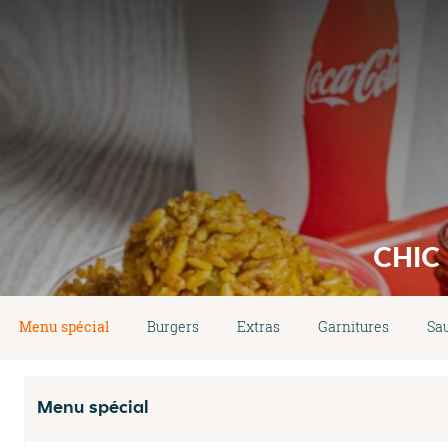
CHIC
Menu spécial
Burgers
Extras
Garnitures
Sa
Menu spécial